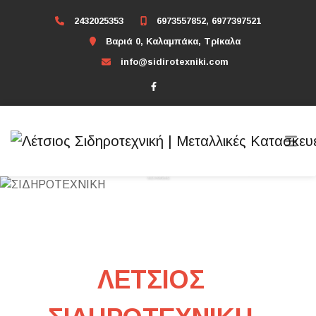
2432025353
6973557852, 6977397521
Βαριά 0, Καλαμπάκα, Τρίκαλα
info@sidirotexniki.com
ΣΙΔΗΡΟΤΕΧΝΙΚΗ
Με αγάπη, πολύ μεράκι και φαντασία, η επιχείρησή μας στην Καλαμπάκα, πραγματοποιεί παντός είδους σιδηροκατασκευές σύμφωνα με τις ανάγκες του χώρου σας αλλά και τις δικές
σας απαιτήσεις.
ΛΕΤΣΙΟΣ